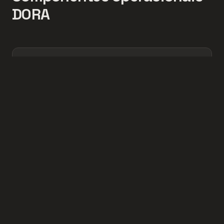
DORA
Framework de risco TIC integrado
Mapeamento, avaliação e mitigação de riscos
tecnológicos estruturados.
Registo e gestão de incidentes
Incidentes documentados, rastreáveis e reportados
em tempo real.